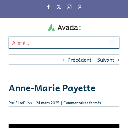
Passer
Facebook
X
Instagram
Pinterest
au
contenu
Aller à...
Précédent
Suivant
Anne-Marie Payette
sur
Par
ElisePilon
|
24 mars 2025
|
Commentaires fermés
Anne-
Marie
Payette