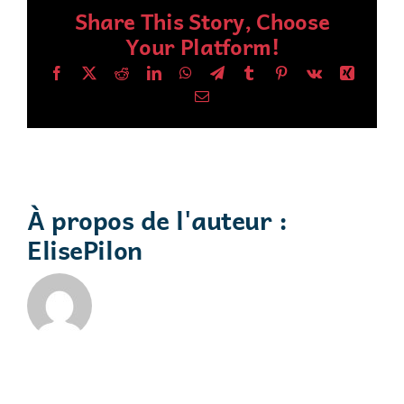
Share This Story, Choose
Your Platform!
Facebook
X
Reddit
LinkedIn
WhatsApp
Telegram
Tumblr
Pinterest
Vk
Xing
E
m
a
i
l
À propos de l'auteur :
ElisePilon